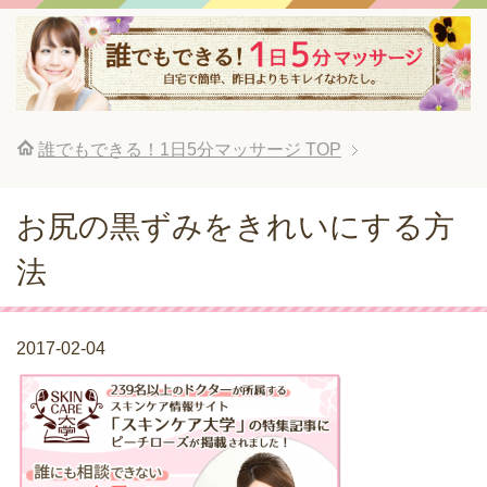
誰でもできる！1日5分マッサージ
TOP
お尻の黒ずみをきれいにする方
法
2017-02-04