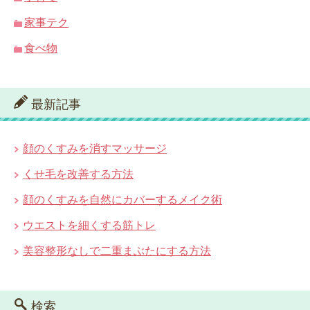
家事テク
食べ物
最新記事
顔のくすみを消すマッサージ
くせ毛を改善する方法
顔のくすみを自然にカバーするメイク術
ウエストを細くする筋トレ
美容整形なしで二重まぶたにする方法
検索