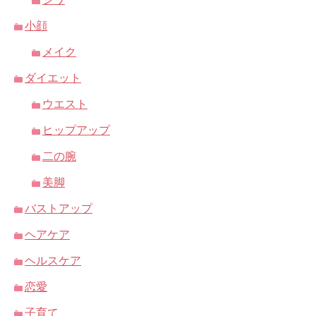
小顔
メイク
ダイエット
ウエスト
ヒップアップ
二の腕
美脚
バストアップ
ヘアケア
ヘルスケア
恋愛
子育て