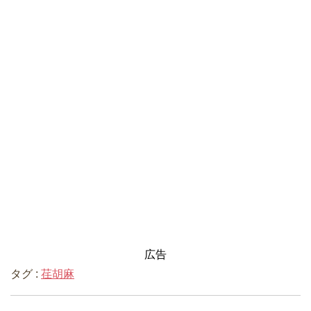
広告
タグ :
荏胡麻