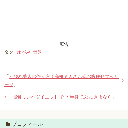
広告
タグ :
ゆがみ
,
骨盤
「
くびれ美人の作り方！高橋ミカさん式お腹痩せマッサ
ージ
」
「
腸骨リンパダイエット で 下半身でぶ にさよなら
」
プロフィール