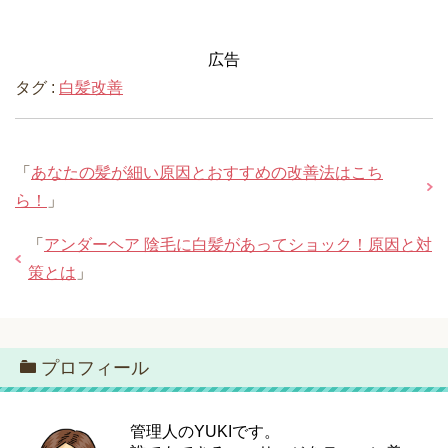
広告
タグ :
白髪改善
「
あなたの髪が細い原因とおすすめの改善法はこち
ら！
」
「
アンダーヘア 陰毛に白髪があってショック！原因と対
策とは
」
プロフィール
管理人のYUKIです。