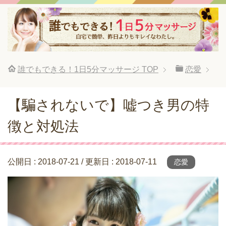
誰でもできる！1日5分マッサージ
TOP
恋愛
【騙されないで】嘘つき男の特
徴と対処法
公開日 :
2018-07-21
/ 更新日 :
2018-07-11
恋愛