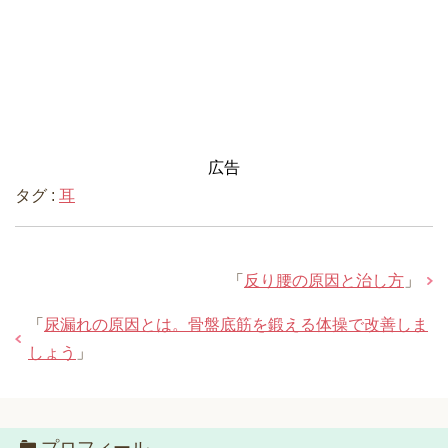
広告
タグ :
耳
「
反り腰の原因と治し方
」
「
尿漏れの原因とは。骨盤底筋を鍛える体操で改善しま
しょう
」