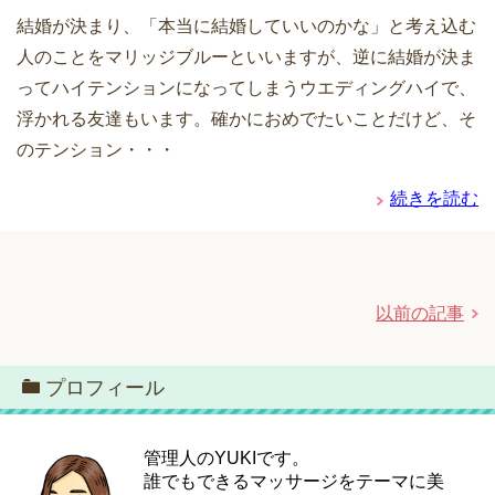
結婚が決まり、「本当に結婚していいのかな」と考え込む
人のことをマリッジブルーといいますが、逆に結婚が決ま
ってハイテンションになってしまうウエディングハイで、
浮かれる友達もいます。確かにおめでたいことだけど、そ
のテンション・・・
続きを読む
以前の記事
プロフィール
管理人のYUKIです。
誰でもできるマッサージをテーマに美