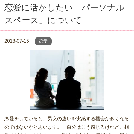
恋愛に活かしたい「パーソナル
スペース」について
2018-07-15
恋愛
恋愛をしていると、男女の違いを実感する機会が多くなる
のではないかと思います。「自分はこう感じるけれど、相