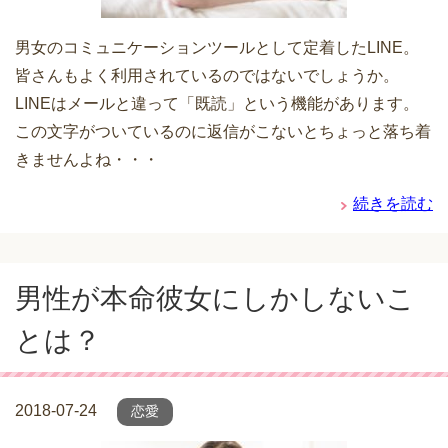
男女のコミュニケーションツールとして定着したLINE。
皆さんもよく利用されているのではないでしょうか。
LINEはメールと違って「既読」という機能があります。
この文字がついているのに返信がこないとちょっと落ち着
きませんよね・・・
続きを読む
男性が本命彼女にしかしないこ
とは？
2018-07-24
恋愛