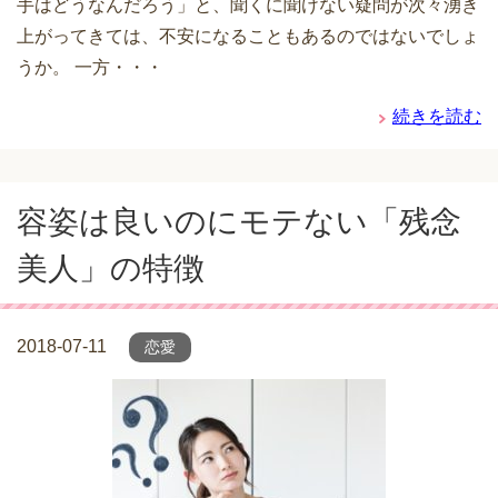
手はどうなんだろう」と、聞くに聞けない疑問が次々湧き
上がってきては、不安になることもあるのではないでしょ
うか。 一方・・・
続きを読む
容姿は良いのにモテない「残念
美人」の特徴
2018-07-11
恋愛