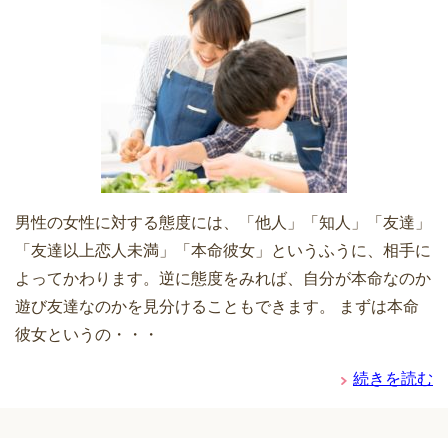
男性の女性に対する態度には、「他人」「知人」「友達」
「友達以上恋人未満」「本命彼女」というふうに、相手に
よってかわります。逆に態度をみれば、自分が本命なのか
遊び友達なのかを見分けることもできます。 まずは本命
彼女というの・・・
続きを読む