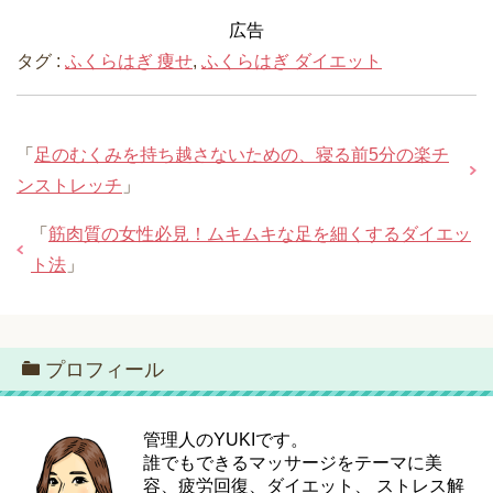
広告
タグ :
ふくらはぎ 痩せ
,
ふくらはぎ ダイエット
「
足のむくみを持ち越さないための、寝る前5分の楽チ
ンストレッチ
」
「
筋肉質の女性必見！ムキムキな足を細くするダイエッ
ト法
」
プロフィール
管理人のYUKIです。
誰でもできるマッサージをテーマに美
容、疲労回復、ダイエット、 ストレス解